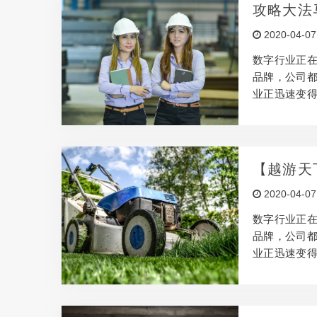
何使辅助项目
攻略大法
数客户机构
2020-04-07
的做法。但
数字行业正
品牌，公司
业正迅速变
产生创意，
所，但是要
此，本文将借
何使辅助项目
【越游天
数客户机构
2020-04-07
的做法。但
数字行业正
品牌，公司
业正迅速变
产生创意，
所，但是要
此，本文将借