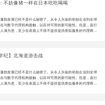
正常工作以及它们为何值得。 为什么要整合辅助项目？ 在大多
：不妨像猪一样在日本吃吃喝喝
中，在客户摘要，预算和时间表的约束范围内发挥创造力是正常
是，将研发投资作为真正的创意渠道是一项强大的附…
在蓬勃发展已经不是什么秘密了。从令人兴奋的初创企业到全球
都在与数字代理机构接触，以应对可用的新可能性。但是，该行
得人满为患，至少在表面上不得不提供提供类似服务的代理商。
新鲜的项目是脱颖而出的关键。独特的附带项目是创新的最佳场
在商业上和创造力上赚钱的工作之间取得平衡是很棘手的。因
鉴我们从ux ompanion应用程序开发中获得的经验教训，探讨如
正常工作以及它们为何值得。 为什么要整合辅助项目？ 在大多
学纪】北海道游击战
中，在客户摘要，预算和时间表的约束范围内发挥创造力是正常
是，将研发投资作为真正的创意渠道是一项强大的附…
在蓬勃发展已经不是什么秘密了。从令人兴奋的初创企业到全球
都在与数字代理机构接触，以应对可用的新可能性。但是，该行
得人满为患，至少在表面上不得不提供提供类似服务的代理商。
新鲜的项目是脱颖而出的关键。独特的附带项目是创新的最佳场
在商业上和创造力上赚钱的工作之间取得平衡是很棘手的。因
鉴我们从ux ompanion应用程序开发中获得的经验教训，探讨如