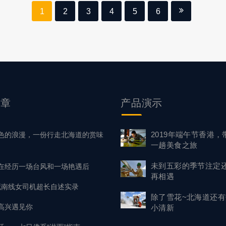
正常工作以及它们为何值得。 为什么要整合辅助项目？ 在大多
1
2
3
4
5
6
中，在客户摘要，预算和时间表的约束范围内发挥创造力是正常
是，将研发投资作为真正的创意渠道是一项强大的附…
文章
产品
演示
2019年端午节香港，
色的浪漫，一份行走北海道的赏味
一趟美食之旅
未到五彩的季节注定
在经历一场台风和一场艳遇后
再相遇
川藏南线女司机超长自述实录
除了雪花~北海道还
高兴遇见你
小清新