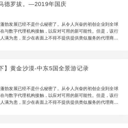
正常工作以及它们为何值得。 为什么要整合辅助项目？ 在大多
马德罗拔。—2019年国庆
中，在客户摘要，预算和时间表的约束范围内发挥创造力是正常
是，将研发投资作为真正的创意渠道是一项强大的附…
在蓬勃发展已经不是什么秘密了。从令人兴奋的初创企业到全球
都在与数字代理机构接触，以应对可用的新可能性。但是，该行
得人满为患，至少在表面上不得不提供提供类似服务的代理商。
新鲜的项目是脱颖而出的关键。独特的附带项目是创新的最佳场
在商业上和创造力上赚钱的工作之间取得平衡是很棘手的。因
鉴我们从ux ompanion应用程序开发中获得的经验教训，探讨如
正常工作以及它们为何值得。 为什么要整合辅助项目？ 在大多
下】黄金沙漠-中东5国全景游记录
中，在客户摘要，预算和时间表的约束范围内发挥创造力是正常
是，将研发投资作为真正的创意渠道是一项强大的附…
在蓬勃发展已经不是什么秘密了。从令人兴奋的初创企业到全球
都在与数字代理机构接触，以应对可用的新可能性。但是，该行
得人满为患，至少在表面上不得不提供提供类似服务的代理商。
新鲜的项目是脱颖而出的关键。独特的附带项目是创新的最佳场
在商业上和创造力上赚钱的工作之间取得平衡是很棘手的。因
鉴我们从ux ompanion应用程序开发中获得的经验教训，探讨如