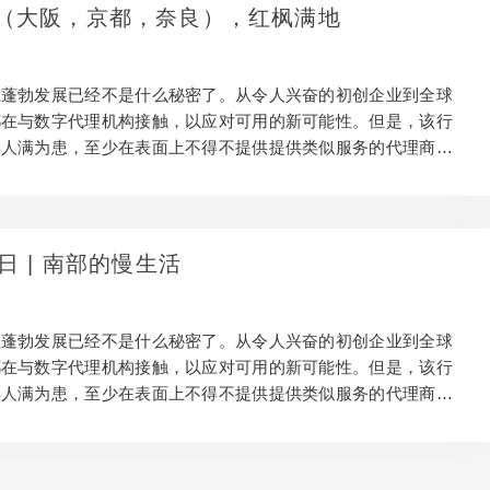
正常工作以及它们为何值得。 为什么要整合辅助项目？ 在大多
（大阪，京都，奈良），红枫满地
中，在客户摘要，预算和时间表的约束范围内发挥创造力是正常
是，将研发投资作为真正的创意渠道是一项强大的附…
在蓬勃发展已经不是什么秘密了。从令人兴奋的初创企业到全球
都在与数字代理机构接触，以应对可用的新可能性。但是，该行
得人满为患，至少在表面上不得不提供提供类似服务的代理商。
新鲜的项目是脱颖而出的关键。独特的附带项目是创新的最佳场
在商业上和创造力上赚钱的工作之间取得平衡是很棘手的。因
鉴我们从ux ompanion应用程序开发中获得的经验教训，探讨如
正常工作以及它们为何值得。 为什么要整合辅助项目？ 在大多
日 | 南部的慢生活
中，在客户摘要，预算和时间表的约束范围内发挥创造力是正常
是，将研发投资作为真正的创意渠道是一项强大的附…
在蓬勃发展已经不是什么秘密了。从令人兴奋的初创企业到全球
都在与数字代理机构接触，以应对可用的新可能性。但是，该行
得人满为患，至少在表面上不得不提供提供类似服务的代理商。
新鲜的项目是脱颖而出的关键。独特的附带项目是创新的最佳场
在商业上和创造力上赚钱的工作之间取得平衡是很棘手的。因
鉴我们从ux ompanion应用程序开发中获得的经验教训，探讨如