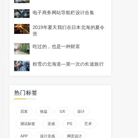
电子商务网站导航栏设计合集
2019年夏天我们在日本北海的夏令
营
吃过的，也是一种财富
粉雪の北海道—第一次の长途旅行
热门标签
启发
收益
UX
设计
测试标签
灵感
PS
艺术
APP
设计灵感
网页设计