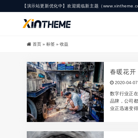
【演示站更新优化中】欢迎观临新主题（www.xinthe
首页
»
标签
»
收益
春暖花开
2020-04-07
数字行业正
品牌，公司
业正迅速变
姓名 性别 年
而出的关键
上赚钱的工作
on应用程序