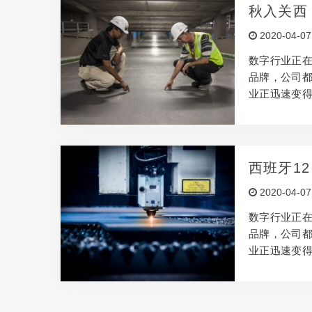
何使辅助项目
秋入关西
数客户机构
2020-04-07
的做法。但
数字行业正
品牌，公司
业正迅速变
产生创意，
所，但是要
此，本文将借
何使辅助项目
西班牙12
数客户机构
2020-04-07
的做法。但
数字行业正
品牌，公司
业正迅速变
产生创意，
所，但是要
此，本文将借