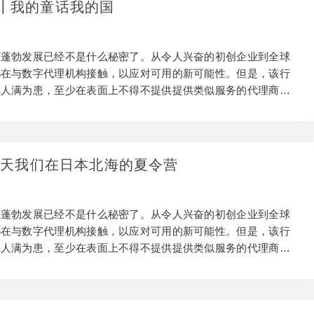
┃我的童话我的国
为什么要整合辅助项目？ 在大多数客户机构中，在客户摘要，预
的约束范围内发挥创造力是…
在蓬勃发展已经不是什么秘密了。从令人兴奋的初创企业到全球
都在与数字代理机构接触，以应对可用的新可能性。但是，该行
得人满为患，至少在表面上不得不提供提供类似服务的代理商。
新鲜的项目是脱颖而出的关键。独特的附带项目是创新的最佳场
在商业上和创造力上赚钱的工作之间取得平衡是很棘手的。因
鉴我们从ux ompanion应用程序开发中获得的经验教训，探讨如
正常工作以及它们为何值得。 为什么要整合辅助项目？ 在大多
年夏天我们在日本北海的夏令营
中，在客户摘要，预算和时间表的约束范围内发挥创造力是正常
是，将研发投资作为真正的创意渠道是一项强大的附…
在蓬勃发展已经不是什么秘密了。从令人兴奋的初创企业到全球
都在与数字代理机构接触，以应对可用的新可能性。但是，该行
得人满为患，至少在表面上不得不提供提供类似服务的代理商。
新鲜的项目是脱颖而出的关键。独特的附带项目是创新的最佳场
在商业上和创造力上赚钱的工作之间取得平衡是很棘手的。因
鉴我们从ux ompanion应用程序开发中获得的经验教训，探讨如