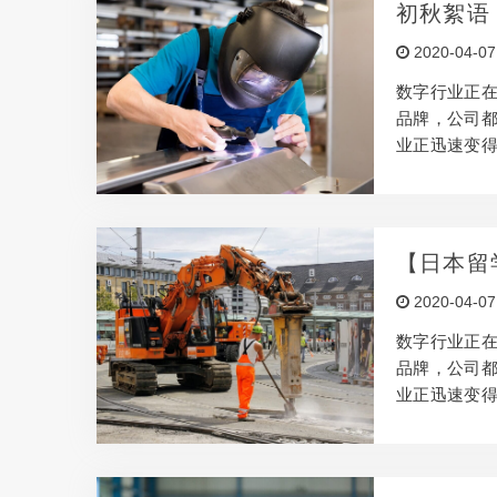
何使辅助项目
初秋絮语
数客户机构
2020-04-07
的做法。但
数字行业正
品牌，公司
业正迅速变
产生创意，
所，但是要
此，本文将借
何使辅助项目
【日本留
数客户机构
2020-04-07
的做法。但
数字行业正
品牌，公司
业正迅速变
产生创意，
所，但是要
此，本文将借