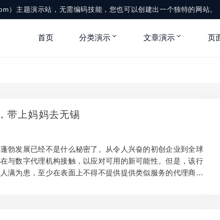
me.com）主题演示站，无需编码技能，您也可以创建出一个独特的网站。
首页
分类演示
文章演示
页
，带上妈妈去无锡
在蓬勃发展已经不是什么秘密了。从令人兴奋的初创企业到全球
都在与数字代理机构接触，以应对可用的新可能性。但是，该行
得人满为患，至少在表面上不得不提供提供类似服务的代理商。
龄 张三 男 40 李四 女 32 表格演示 产生创意，新鲜的项目是脱颖
。独特的附带项目是创新的最佳场所，但是要在商业上和创造力
之间取得平衡是很棘手的。因此，本文将借鉴我们从ux ompani
开发中获得的经验教训，探讨如何使辅助项目正常工作以及它们