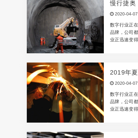
慢行捷奥
为何值得。 
2020-04-07
算和时间表
数字行业正
品牌，公司
业正迅速变
产生创意，
所，但是要
此，本文将借
何使辅助项目
2019
数客户机构
2020-04-07
的做法。但
数字行业正
品牌，公司
业正迅速变
产生创意，
所，但是要
此，本文将借