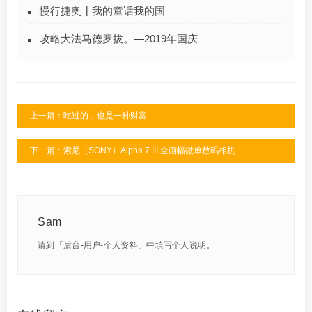
慢行捷奥┃我的童话我的国
攻略大法马德罗拔。—2019年国庆
上一篇：吃过的，也是一种财富
下一篇：索尼（SONY）Alpha 7 III 全画幅微单数码相机
Sam
请到「后台-用户-个人资料」中填写个人说明。